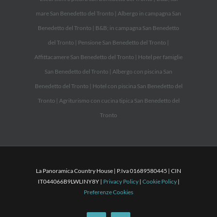
mare San Benedetto del Tronto
|
Albergo in campagna San
Benedetto del Tronto
|
B&B; in campagna San Benedetto
del Tronto
|
Pensione San Benedetto del Tronto
|
Affittacamere San Benedetto del Tronto
|
Hotel per famiglie
San Benedetto del Tronto
|
Albergo con piscina San
Benedetto del Tronto
|
Hotel con piscina San Benedetto del
Tronto
|
Agriturismo con cucina tipica San Benedetto del
Tronto
La Panoramica Country House | P.Iva 01689580445 | CIN
IT044066B9LWLINY8Y |
Privacy Policy
|
Cookie Policy
|
Preferenze Cookies