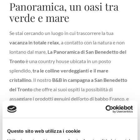
Panoramica, un oasi tra
verde e mare
Se stai cercando un luogo in cui trascorrere la tua
vacanza in totale relax
, a contatto con la natura e non
lontano dal mare,
La Panoramica di San Benedetto del
Tronto
è una country house ubicata in un posto
splendido,
tra le colline verdeggianti e il mare
cristallino
. Il nostro
B&B in campagna a San Benedetto
del Tronto
che offre ai suoi ospiti la possibilità di
assaggiare i prodotti genuini dell’orto di babbo Franco, e
di collaborare attivamente alla cura innaffiando le
piantine. In un posto come questo è davvero facile
staccare la spina, dimenticare la città e il tran tran di tutti
Questo sito web utilizza i cookie
di giorni, ritrovando una dimensione più intima e