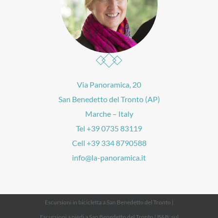
Via Panoramica, 20
San Benedetto del Tronto (AP)
Marche – Italy
Tel +39 0735 83119
Cell +39 334 8790588
info@la-panoramica.it
Escursioni in bicicletta a San Benedetto del Tronto
|
Escursioni a piedi a San Benedetto del Tronto
|
B&B; sul