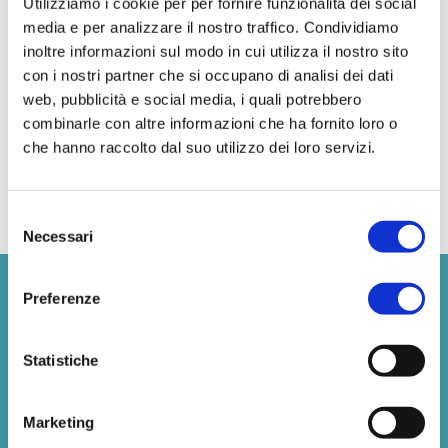
Utilizziamo i cookie per per fornire funzionalità dei social
tranquilla.
media e per analizzare il nostro traffico. Condividiamo
inoltre informazioni sul modo in cui utilizza il nostro sito
Sei alla ricerca del migliore
con i nostri partner che si occupano di analisi dei dati
web, pubblicità e social media, i quali potrebbero
B&B in campagna a San
combinarle con altre informazioni che ha fornito loro o
Benedetto del Tronto?
che hanno raccolto dal suo utilizzo dei loro servizi.
Contattaci subito!
Selezione
Necessari
del
consenso
Preferenze
Contattaci
Statistiche
Marketing