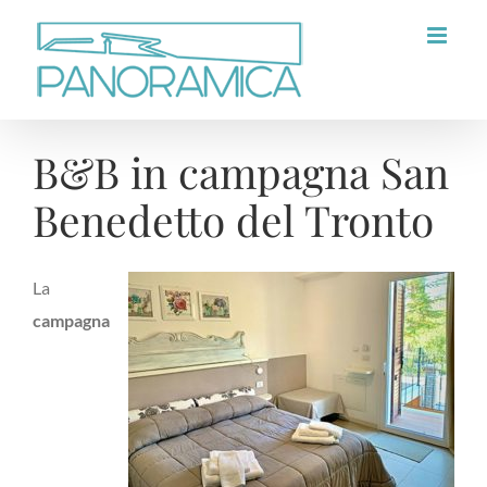
Salta
al
contenuto
B&B in campagna San
Benedetto del Tronto
La
campagna