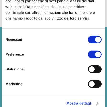
con i nostri partner che si occupano di analisi dei dati
Sei alla ricerca di un hotel con
web, pubblicità e social media, i quali potrebbero
piscina a San Benedetto del
combinarle con altre informazioni che ha fornito loro o
Tronto? Contattaci subito!
che hanno raccolto dal suo utilizzo dei loro servizi.
Selezione
Contattaci
Necessari
del
consenso
Preferenze
Statistiche
Marketing
Mostra dettagli