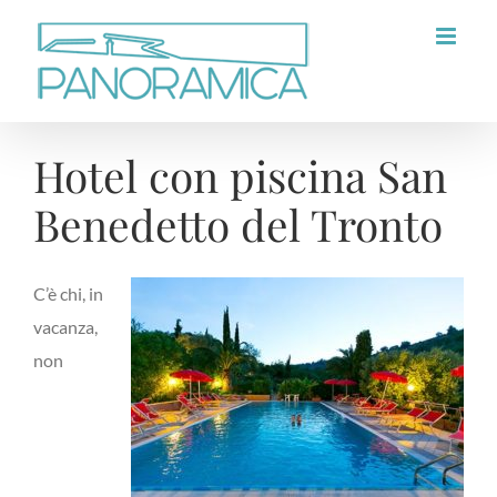
Salta
al
contenuto
Hotel con piscina San
Benedetto del Tronto
C’è chi, in
vacanza,
non