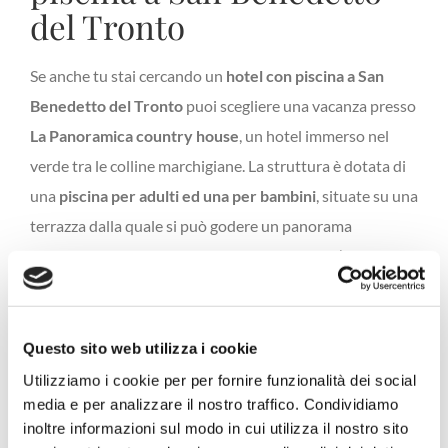
del Tronto
Se anche tu stai cercando un
hotel con piscina a San
Benedetto del Tronto
puoi scegliere una vacanza presso
La Panoramica country house
, un hotel immerso nel
verde tra le colline marchigiane. La struttura è dotata di
una
piscina per adulti ed una per bambini
, situate su una
terrazza dalla quale si può godere un panorama
stupendo, con il mare che si staglia azzurro all’orizzonte,
confondendosi con il cielo terso nelle giornate d’estate.
Un tuffo refrigerante in piscina è quello che ci vuole per
affrontare meglio una calda e assolata giornata estiva,
Questo sito web utilizza i cookie
godendosi a pieno il fresco del giardino/terrazza
Utilizziamo i cookie per per fornire funzionalità dei social
media e per analizzare il nostro traffico. Condividiamo
dell’hotel.
inoltre informazioni sul modo in cui utilizza il nostro sito