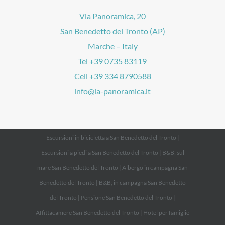
Via Panoramica, 20
San Benedetto del Tronto (AP)
Marche – Italy
Tel +39 0735 83119
Cell +39 334 8790588
info@la-panoramica.it
Escursioni in bicicletta a San Benedetto del Tronto
|
Escursioni a piedi a San Benedetto del Tronto
|
B&B; sul
mare San Benedetto del Tronto
|
Albergo in campagna San
Benedetto del Tronto
|
B&B; in campagna San Benedetto
del Tronto
|
Pensione San Benedetto del Tronto
|
Affittacamere San Benedetto del Tronto
|
Hotel per famiglie