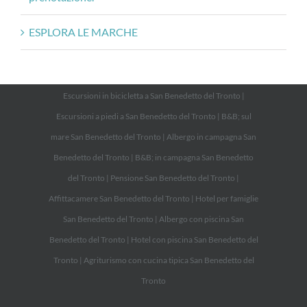
ESPLORA LE MARCHE
Escursioni in bicicletta a San Benedetto del Tronto
|
Escursioni a piedi a San Benedetto del Tronto
|
B&B; sul
mare San Benedetto del Tronto
|
Albergo in campagna San
Benedetto del Tronto
|
B&B; in campagna San Benedetto
del Tronto
|
Pensione San Benedetto del Tronto
|
Affittacamere San Benedetto del Tronto
|
Hotel per famiglie
San Benedetto del Tronto
|
Albergo con piscina San
Benedetto del Tronto
|
Hotel con piscina San Benedetto del
Tronto
|
Agriturismo con cucina tipica San Benedetto del
Tronto