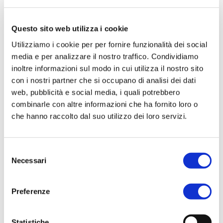
rafting,
parapendio,
Questo sito web utilizza i cookie
canoa,
Utilizziamo i cookie per per fornire funzionalità dei social
media e per analizzare il nostro traffico. Condividiamo
escursioni a cavallo,
inoltre informazioni sul modo in cui utilizza il nostro sito
escursioni in moto d’acqua.
con i nostri partner che si occupano di analisi dei dati
web, pubblicità e social media, i quali potrebbero
combinarle con altre informazioni che ha fornito loro o
che hanno raccolto dal suo utilizzo dei loro servizi.
Selezione
Necessari
del
consenso
Preferenze
Statistiche